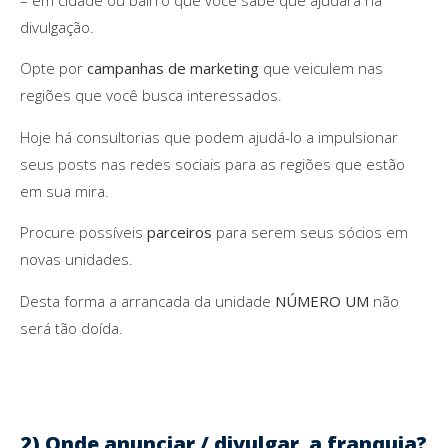
– em cidade ou bairro que você sabe que ajudará na
divulgação.
Opte por
campanhas de marketing
que veiculem nas
regiões que você busca interessados.
Hoje há consultorias que podem ajudá-lo a impulsionar
seus posts nas redes sociais para as regiões que estão
em sua mira.
Procure possíveis
parceiros
para serem seus sócios em
novas unidades.
Desta forma a arrancada da unidade
NÚMERO UM
não
será tão doída.
2) Onde anunciar / divulgar a franquia?