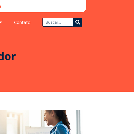
​
Contato
dor