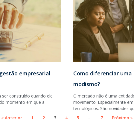
 gestão empresarial
Como diferenciar uma
modismo?
ser construído quando ele
O mercado não é uma entidade 
ir do momento em que a
movimento. Especialmente em
tecnológicos. São novidades q
« Anterior
1
2
3
4
5
…
7
Próximo »