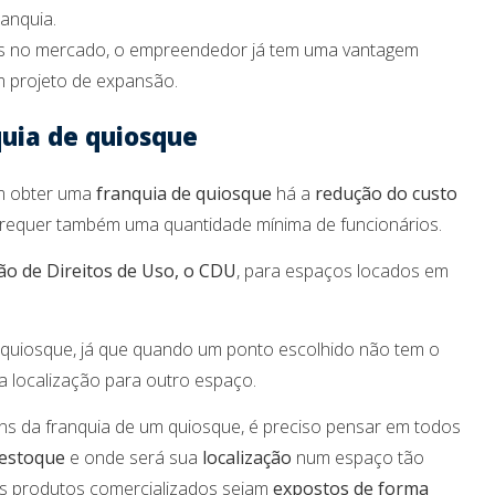
ranquia.
gias no mercado, o empreendedor já tem uma vantagem
m projeto de expansão.
uia de quiosque
m obter uma
franquia de quiosque
há a
redução do custo
 requer também uma quantidade mínima de funcionários.
ão de Direitos de Uso, o CDU
, para espaços locados em
quiosque, já que quando um ponto escolhido não tem o
a localização para outro espaço.
ns da franquia de um quiosque, é preciso pensar em todos
 estoque
e onde será sua
localização
num espaço tão
s produtos comercializados sejam
expostos de forma