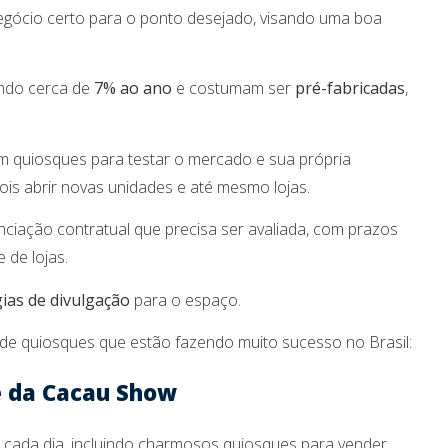
egócio certo para o ponto desejado, visando uma boa
endo cerca de
7% ao ano
e costumam ser
pré-fabricadas
,
.
quiosques para testar o mercado e sua própria
pois abrir novas unidades e até mesmo lojas.
nciação contratual que precisa ser avaliada, com prazos
 de lojas.
gias de divulgação
para o espaço.
de quiosques que estão fazendo muito sucesso no Brasil:
e da Cacau Show
 cada dia, incluindo charmosos quiosques para vender